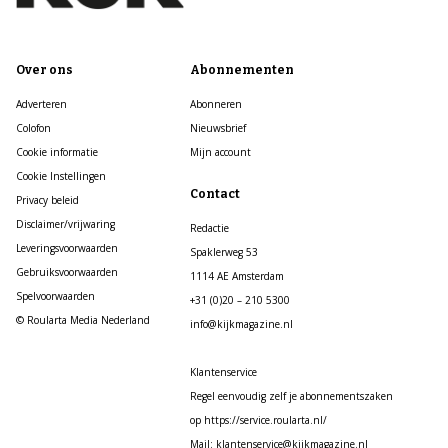
Over ons
Abonnementen
Adverteren
Abonneren
Colofon
Nieuwsbrief
Cookie informatie
Mijn account
Cookie Instellingen
Contact
Privacy beleid
Disclaimer/vrijwaring
Redactie
Leveringsvoorwaarden
Spaklerweg 53
Gebruiksvoorwaarden
1114 AE Amsterdam
Spelvoorwaarden
+31 (0)20 – 210 5300
© Roularta Media Nederland
info@kijkmagazine.nl
Klantenservice
Regel eenvoudig zelf je abonnementszaken
op https://service.roularta.nl/
Mail: klantenservice@kijkmagazine.nl