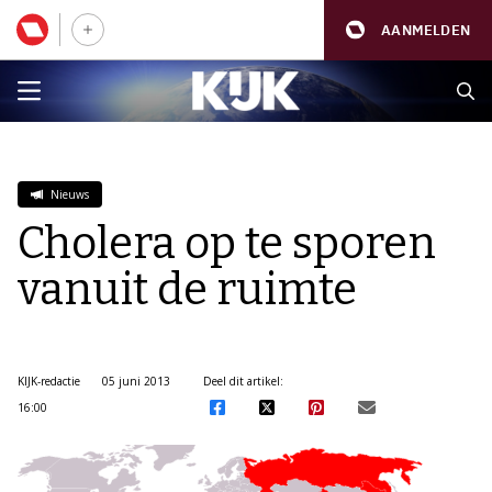
AANMELDEN
Nieuws
Cholera op te sporen
vanuit de ruimte
KIJK-redactie
05 juni 2013
Deel dit artikel:
16:00