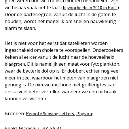
goed weten hoe we cholera moeten behandelen, zijn
we helaas vaak net te laat (
).
bijvoorbeeld in 2010 in Haïti
Door de bacteriegroei vanuit de lucht in de gaten te
houden, wordt het mogelijk om snel en nauwkeurig
alarm te slaan.
Het is niet voor het eerst dat satellieten worden
ingeschakeld om cholera te voorspellen. Onderzoekers
keken al
vanuit de lucht naar de hoeveelheid
eerder
. Dit is namelijk een maat voor fytoplankton,
bladgroen
waar de bacterie dol op is. Er dobbert echter nog veel
meer in zee, waardoor het meten van bladgroen niet
genoeg is. De nieuwe methode met golflengtes kan
ons al veel beter vertellen wanneer we een uitbraak
kunnen verwachten.
Bronnen:
,
Remote Sensing Letters
Phys.org
Beeld: Marvel/CC BY-SA 3.0