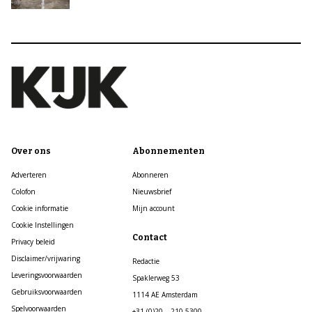
Over ons
Abonnementen
Adverteren
Abonneren
Colofon
Nieuwsbrief
Cookie informatie
Mijn account
Cookie Instellingen
Contact
Privacy beleid
Disclaimer/vrijwaring
Redactie
Leveringsvoorwaarden
Spaklerweg 53
Gebruiksvoorwaarden
1114 AE Amsterdam
Spelvoorwaarden
+31 (0)20 – 210 5300