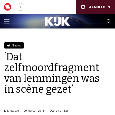
AANMELDEN
Nieuws
‘Dat
zelfmoordfragment
van lemmingen was
in scène gezet’
KIJK-redactie
09 februari 2018
Deel dit artikel: