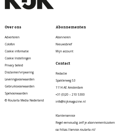
Over ons
Abonnementen
Adverteren
Abonneren
Colofon
Nieuwsbrief
Cookie informatie
Mijn account
Cookie Instellingen
Contact
Privacy beleid
Disclaimer/vrijwaring
Redactie
Leveringsvoorwaarden
Spaklerweg 53
Gebruiksvoorwaarden
1114 AE Amsterdam
Spelvoorwaarden
+31 (0)20 – 210 5300
© Roularta Media Nederland
info@kijkmagazine.nl
Klantenservice
Regel eenvoudig zelf je abonnementszaken
op https://service.roularta.nl/