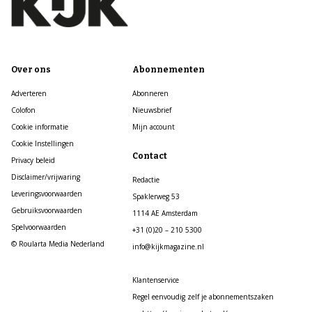
Over ons
Abonnementen
Adverteren
Abonneren
Colofon
Nieuwsbrief
Cookie informatie
Mijn account
Cookie Instellingen
Contact
Privacy beleid
Disclaimer/vrijwaring
Redactie
Leveringsvoorwaarden
Spaklerweg 53
Gebruiksvoorwaarden
1114 AE Amsterdam
Spelvoorwaarden
+31 (0)20 – 210 5300
© Roularta Media Nederland
info@kijkmagazine.nl
Klantenservice
Regel eenvoudig zelf je abonnementszaken