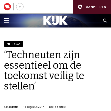
AANMELDEN
Nieuws
‘Techneuten zijn
essentieel om de
toekomst veilig te
stellen’
KIJK-redactie
11 augustus 2017
Deel dit artikel: