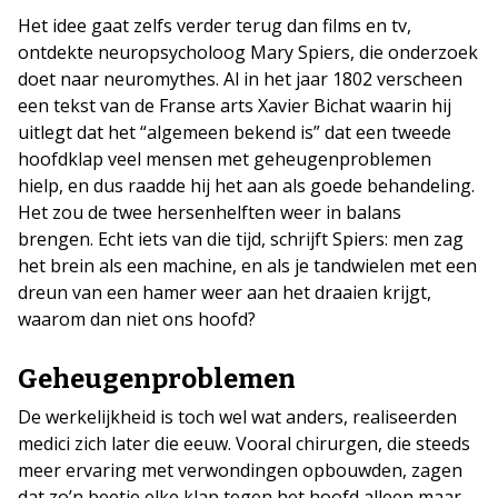
Het idee gaat zelfs verder terug dan films en tv,
ontdekte neuropsycholoog Mary Spiers, die onderzoek
doet naar neuromythes. Al in het jaar 1802 verscheen
een tekst van de Franse arts Xavier Bichat waarin hij
uitlegt dat het “algemeen bekend is” dat een tweede
hoofdklap veel mensen met geheugenproblemen
hielp, en dus raadde hij het aan als goede behandeling.
Het zou de twee hersenhelften weer in balans
brengen. Echt iets van die tijd, schrijft Spiers: men zag
het brein als een machine, en als je tandwielen met een
dreun van een hamer weer aan het draaien krijgt,
waarom dan niet ons hoofd?
Geheugenproblemen
De werkelijkheid is toch wel wat anders, realiseerden
medici zich later die eeuw. Vooral chirurgen, die steeds
meer ervaring met verwondingen opbouwden, zagen
dat zo’n beetje elke klap tegen het hoofd alleen maar