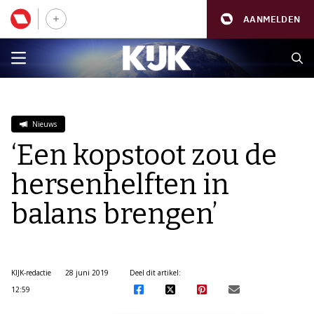
AANMELDEN
Nieuws
‘Een kopstoot zou de
hersenhelften in
balans brengen’
KIJK-redactie
28 juni 2019
Deel dit artikel:
12:59