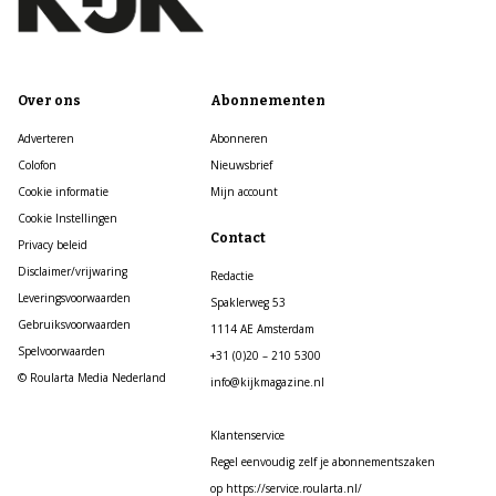
Over ons
Abonnementen
Adverteren
Abonneren
Colofon
Nieuwsbrief
Cookie informatie
Mijn account
Cookie Instellingen
Contact
Privacy beleid
Disclaimer/vrijwaring
Redactie
Leveringsvoorwaarden
Spaklerweg 53
Gebruiksvoorwaarden
1114 AE Amsterdam
Spelvoorwaarden
+31 (0)20 – 210 5300
© Roularta Media Nederland
info@kijkmagazine.nl
Klantenservice
Regel eenvoudig zelf je abonnementszaken
op https://service.roularta.nl/