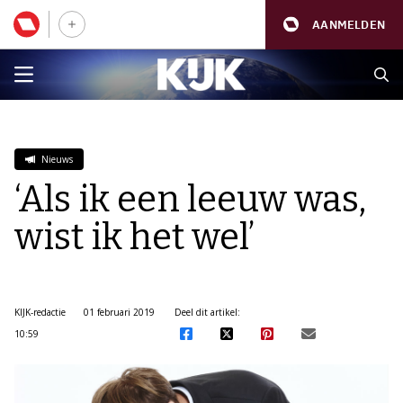
AANMELDEN
Nieuws
‘Als ik een leeuw was,
wist ik het wel’
KIJK-redactie
01 februari 2019
Deel dit artikel:
10:59