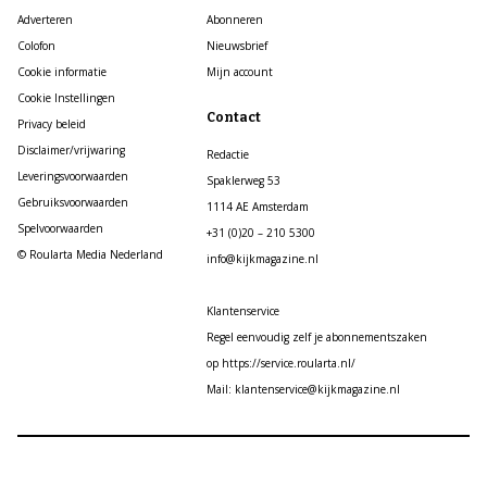
Adverteren
Abonneren
Colofon
Nieuwsbrief
Cookie informatie
Mijn account
Cookie Instellingen
Contact
Privacy beleid
Disclaimer/vrijwaring
Redactie
Leveringsvoorwaarden
Spaklerweg 53
Gebruiksvoorwaarden
1114 AE Amsterdam
Spelvoorwaarden
+31 (0)20 – 210 5300
© Roularta Media Nederland
info@kijkmagazine.nl
Klantenservice
Regel eenvoudig zelf je abonnementszaken
op https://service.roularta.nl/
Mail: klantenservice@kijkmagazine.nl