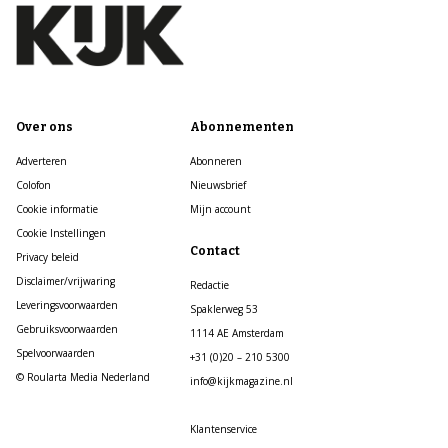
Over ons
Abonnementen
Adverteren
Abonneren
Colofon
Nieuwsbrief
Cookie informatie
Mijn account
Cookie Instellingen
Contact
Privacy beleid
Disclaimer/vrijwaring
Redactie
Leveringsvoorwaarden
Spaklerweg 53
Gebruiksvoorwaarden
1114 AE Amsterdam
Spelvoorwaarden
+31 (0)20 – 210 5300
© Roularta Media Nederland
info@kijkmagazine.nl
Klantenservice