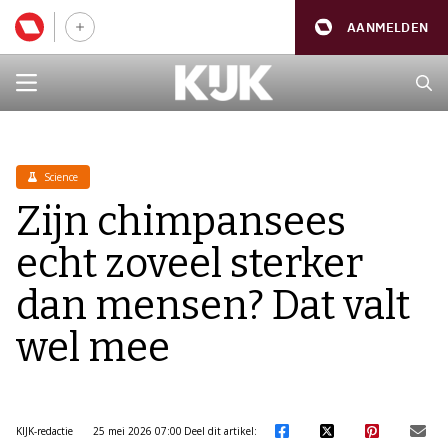
AANMELDEN
Science
Zijn chimpansees
echt zoveel sterker
dan mensen? Dat valt
wel mee
KIJK-redactie
25 mei 2026 07:00
Deel dit artikel: