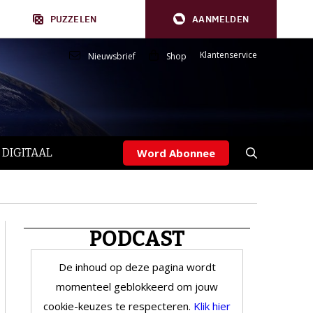
PUZZELEN
AANMELDEN
Klantenservice
Nieuwsbrief
Shop
 DIGITAAL
Word Abonnee
PODCAST
De inhoud op deze pagina wordt
momenteel geblokkeerd om jouw
cookie-keuzes te respecteren.
Klik hier