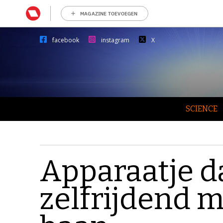
MAGAZINE TOEVOEGEN
facebook
instagram
X
SCIENCE
Apparaatje da
zelfrijdend 