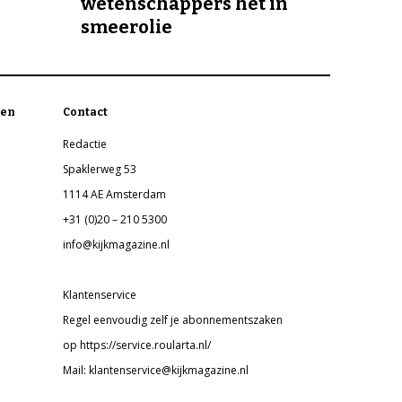
wetenschappers het in
smeerolie
en
Contact
Redactie
Spaklerweg 53
1114 AE Amsterdam
+31 (0)20 – 210 5300
info@kijkmagazine.nl
Klantenservice
Regel eenvoudig zelf je abonnementszaken
op https://service.roularta.nl/
Mail: klantenservice@kijkmagazine.nl