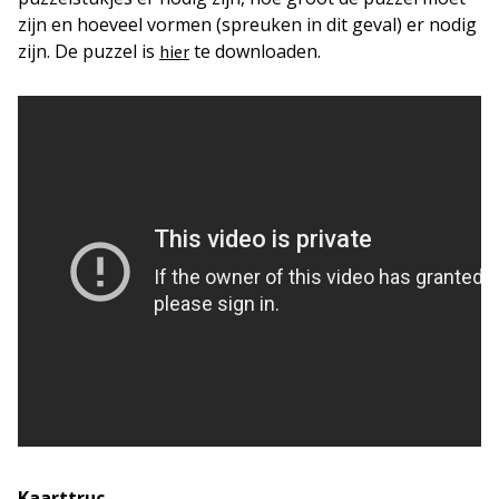
zijn en hoeveel vormen (spreuken in dit geval) er nodig
zijn. De puzzel is
te downloaden.
hier
Kaarttruc