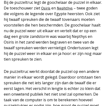
Bij de puzzeltruc legt de goochelaar de puzzel in elkaar.
De toeschouwer ziet
en
– twee goden
Osiris
Nephthys
die volgens de legende over Egypte heersten. Ook ziet
hij twaalf spreuken die de twaalf tovenaars moeten
voorstellen die hen beschermden. De goochelaar haalt
nu de puzzel weer uit elkaar en vertelt dat er op een
dag een grote zandstorm was waarbij Nepthys en
Osiris in het zand werden begraven en twee van de
twaalf spreuken werden vernietigd. Ondertussen legt
hij de puzzel weer in elkaar en ja hoor: er zijn nog maar
tien spreuken te zien.
De puzzeltruc werkt doordat de puzzel op een andere
manier in elkaar wordt gelegd. Daardoor ontstaan tien
spreuken die net iets langer zijn dan de twaalf die er
eerst lagen. Het verschil in lengte is echter zo klein dat
een onwetend publiek het niet snel zal opmerken. De
taak van de computer is om te berekenen hoeveel
puzzelstukjes er nodig zijn, hoe groot de puzzel moet