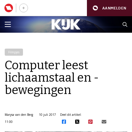
AANMELDEN
Filmpjes
Computer leest
lichaamstaal en -
bewegingen
Marysa van den Berg
10 juli 2017
Deel dit artikel:
11:00