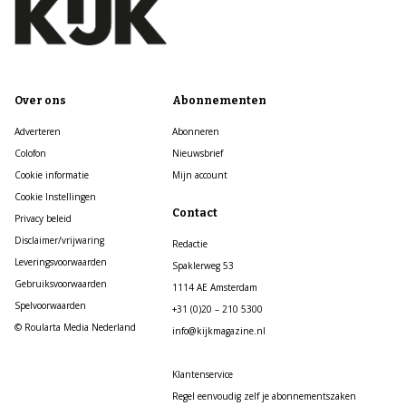
Over ons
Abonnementen
Adverteren
Abonneren
Colofon
Nieuwsbrief
Cookie informatie
Mijn account
Cookie Instellingen
Contact
Privacy beleid
Disclaimer/vrijwaring
Redactie
Leveringsvoorwaarden
Spaklerweg 53
Gebruiksvoorwaarden
1114 AE Amsterdam
Spelvoorwaarden
+31 (0)20 – 210 5300
© Roularta Media Nederland
info@kijkmagazine.nl
Klantenservice
Regel eenvoudig zelf je abonnementszaken