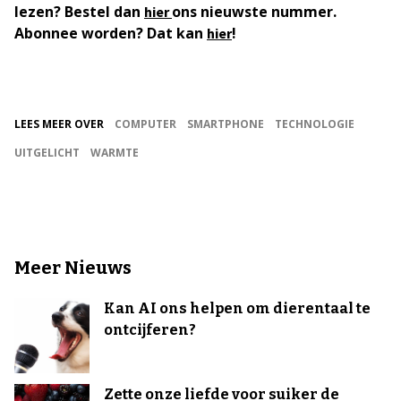
lezen? Bestel dan
ons nieuwste nummer.
hier
Abonnee worden? Dat kan
!
hier
LEES MEER OVER
COMPUTER
SMARTPHONE
TECHNOLOGIE
UITGELICHT
WARMTE
Meer Nieuws
Kan AI ons helpen om dierentaal te
ontcijferen?
Zette onze liefde voor suiker de