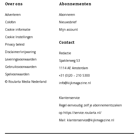
Over ons
Abonnementen
Adverteren
Abonneren
Colofon
Nieuwsbrief
Cookie informatie
Mijn account
Cookie Instellingen
Contact
Privacy beleid
Disclaimer/vrijwaring
Redactie
Leveringsvoorwaarden
Spaklerweg 53
Gebruiksvoorwaarden
1114 AE Amsterdam
Spelvoorwaarden
+31 (0)20 – 210 5300
© Roularta Media Nederland
info@kijkmagazine.nl
Klantenservice
Regel eenvoudig zelf je abonnementszaken
op https://service.roularta.nl/
Mail: klantenservice@kijkmagazine.nl