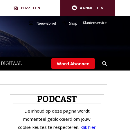
PUZZELEN
AANMELDEN
Klantenservice
Nieuwsbrief
Shop
 DIGITAAL
Word Abonnee
PODCAST
De inhoud op deze pagina wordt
momenteel geblokkeerd om jouw
cookie-keuzes te respecteren.
Klik hier