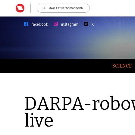
MAGAZINE TOEVOEGEN
facebook
instagram
X
SCIENCE
DARPA-robow
live