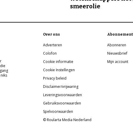
smeerolie
Over ons
Abonnement
Adverteren
Abonneren
Colofon
Nieuwsbrief
r
Cookie informatie
Mijn account
 die
Cookie Instellingen
pgang
 niks
Privacy beleid
Disclaimer/vrijwaring
Leveringsvoorwaarden
Gebruiksvoorwaarden
Spelvoorwaarden
© Roularta Media Nederland