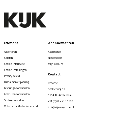
Over ons
Abonnementen
Adverteren
Abonneren
Colofon
Nieuwsbrief
Cookie informatie
Mijn account
Cookie Instellingen
Contact
Privacy beleid
Disclaimer/vrijwaring
Redactie
Leveringsvoorwaarden
Spaklerweg 53
Gebruiksvoorwaarden
1114 AE Amsterdam
Spelvoorwaarden
+31 (0)20 – 210 5300
© Roularta Media Nederland
info@kijkmagazine.nl