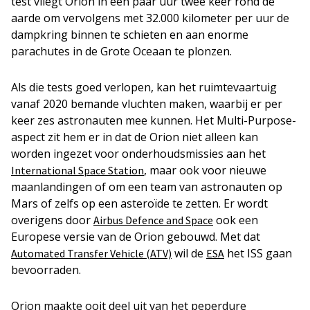
test vliegt Orion in een paar uur twee keer rond de
aarde om vervolgens met 32.000 kilometer per uur de
dampkring binnen te schieten en aan enorme
parachutes in de Grote Oceaan te plonzen.
Als die tests goed verlopen, kan het ruimtevaartuig
vanaf 2020 bemande vluchten maken, waarbij er per
keer zes astronauten mee kunnen. Het Multi-Purpose-
aspect zit hem er in dat de Orion niet alleen kan
worden ingezet voor onderhoudsmissies aan het
, maar ook voor nieuwe
International Space Station
maanlandingen of om een team van astronauten op
Mars of zelfs op een asteroïde te zetten. Er wordt
overigens door
ook een
Airbus Defence and Space
Europese versie van de Orion gebouwd. Met dat
wil de
het ISS gaan
Automated Transfer Vehicle (ATV)
ESA
bevoorraden.
Orion maakte ooit deel uit van het peperdure