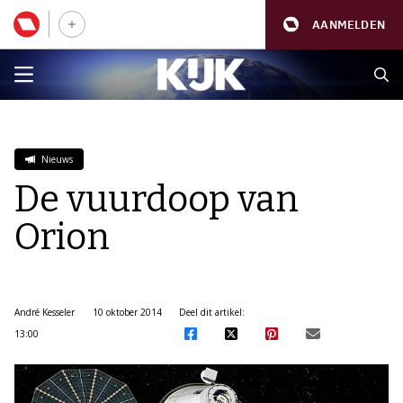
AANMELDEN
Nieuws
De vuurdoop van
Orion
André Kesseler
10 oktober 2014
Deel dit artikel:
13:00