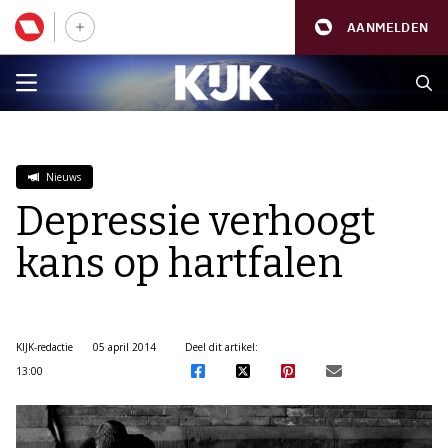
AANMELDEN
Nieuws
Depressie verhoogt
kans op hartfalen
KIJK-redactie
05 april 2014
Deel dit artikel:
13:00