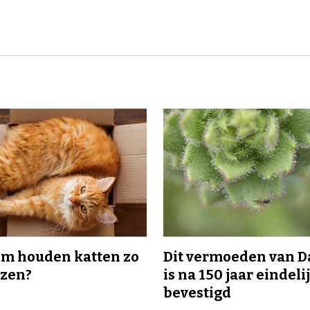
m houden katten zo
Dit vermoeden van 
ozen?
is na 150 jaar eindeli
bevestigd