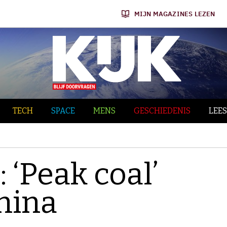
MIJN MAGAZINES LEZEN
TECH
SPACE
MENS
GESCHIEDENIS
LEES
 ‘Peak coal’
hina