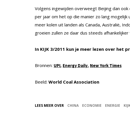
Volgens ingewijden overweegt Beijing dan ook o
per jaar om het op die manier zo lang mogelijk 
meer kolen uit landen als Canada, Australië, Ind
groeien zullen ze daar dus steeds afhankelijker
In KIJK 3/2011 kun je meer lezen over het
Bronnen:
,
,
UPI
Energy Daily
New York Times
Beeld:
World Coal Association
LEES MEER OVER
CHINA
ECONOMIE
ENERGIE
KIJ