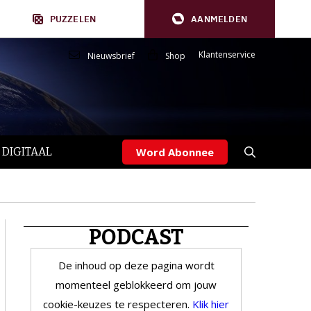
PUZZELEN
AANMELDEN
Klantenservice
Nieuwsbrief
Shop
 DIGITAAL
Word Abonnee
PODCAST
De inhoud op deze pagina wordt
momenteel geblokkeerd om jouw
cookie-keuzes te respecteren.
Klik hier