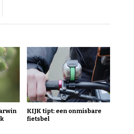
Darwin
KIJK tipt: een onmisbare
jk
fietsbel