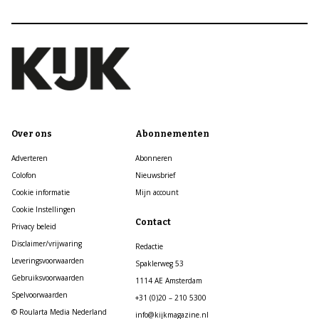
Over ons
Abonnementen
Adverteren
Abonneren
Colofon
Nieuwsbrief
Cookie informatie
Mijn account
Cookie Instellingen
Contact
Privacy beleid
Disclaimer/vrijwaring
Redactie
Leveringsvoorwaarden
Spaklerweg 53
Gebruiksvoorwaarden
1114 AE Amsterdam
Spelvoorwaarden
+31 (0)20 – 210 5300
© Roularta Media Nederland
info@kijkmagazine.nl