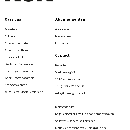
Over ons
Abonnementen
Adverteren
Abonneren
Colofon
Nieuwsbrief
Cookie informatie
Mijn account
Cookie Instellingen
Contact
Privacy beleid
Disclaimer/vrijwaring
Redactie
Leveringsvoorwaarden
Spaklerweg 53
Gebruiksvoorwaarden
1114 AE Amsterdam
Spelvoorwaarden
+31 (0)20 – 210 5300
© Roularta Media Nederland
info@kijkmagazine.nl
Klantenservice
Regel eenvoudig zelf je abonnementszaken
op https://service.roularta.nl/
Mail: klantenservice@kijkmagazine.nl