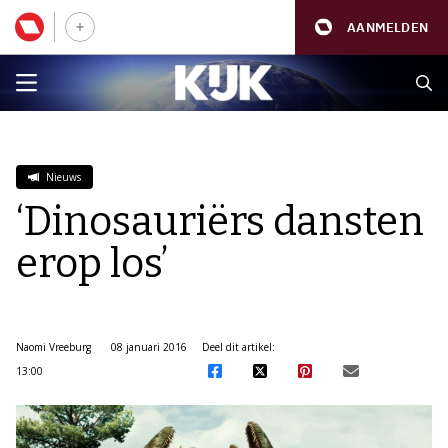
AANMELDEN
Nieuws
‘Dinosauriërs dansten
erop los’
Naomi Vreeburg
08 januari 2016
Deel dit artikel:
13:00