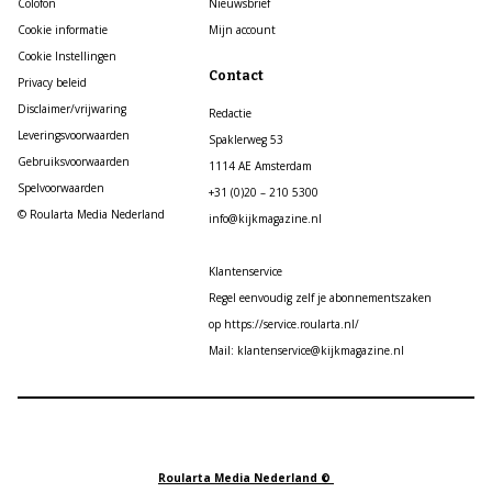
Colofon
Nieuwsbrief
Cookie informatie
Mijn account
Cookie Instellingen
Contact
Privacy beleid
Disclaimer/vrijwaring
Redactie
Leveringsvoorwaarden
Spaklerweg 53
Gebruiksvoorwaarden
1114 AE Amsterdam
Spelvoorwaarden
+31 (0)20 – 210 5300
© Roularta Media Nederland
info@kijkmagazine.nl
Klantenservice
Regel eenvoudig zelf je abonnementszaken
op https://service.roularta.nl/
Mail: klantenservice@kijkmagazine.nl
Roularta Media Nederland ©