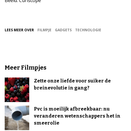
Beeld: Curiscope
LEES MEER OVER
FILMPJE
GADGETS
TECHNOLOGIE
Meer Filmpjes
Zette onze liefde voor suiker de
breinevolutie in gang?
Pvc is moeilijk afbreekbaar: nu
veranderen wetenschappers het in
smeerolie