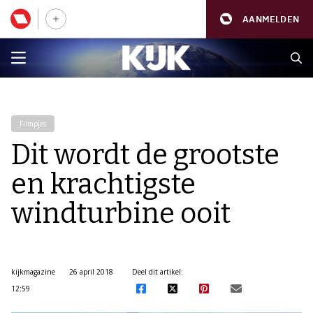
AANMELDEN
Filmpjes
Dit wordt de grootste
en krachtigste
windturbine ooit
kijkmagazine
26 april 2018
Deel dit artikel:
12:59