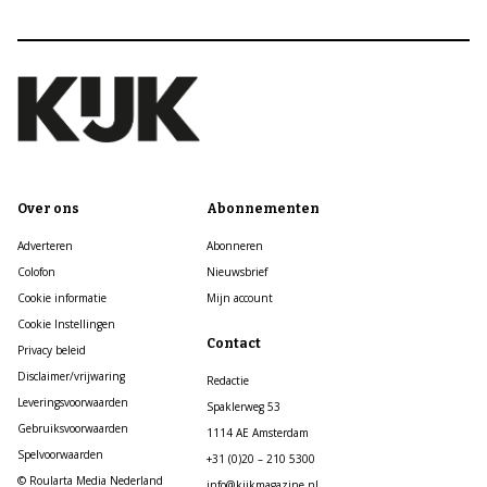
Over ons
Abonnementen
Adverteren
Abonneren
Colofon
Nieuwsbrief
Cookie informatie
Mijn account
Cookie Instellingen
Contact
Privacy beleid
Disclaimer/vrijwaring
Redactie
Leveringsvoorwaarden
Spaklerweg 53
Gebruiksvoorwaarden
1114 AE Amsterdam
Spelvoorwaarden
+31 (0)20 – 210 5300
© Roularta Media Nederland
info@kijkmagazine.nl