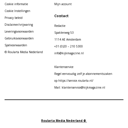
Cookie informatie
Mijn account
Cookie Instellingen
Contact
Privacy beleid
Disclaimer/vrijwaring
Redactie
Leveringsvoorwaarden
Spaklerweg 53
Gebruiksvoorwaarden
1114 AE Amsterdam
Spelvoorwaarden
+31 (0)20 – 210 5300
© Roularta Media Nederland
info@kijkmagazine.nl
Klantenservice
Regel eenvoudig zelf je abonnementszaken
op https://service.roularta.nl/
Mail: klantenservice@kijkmagazine.nl
Roularta Media Nederland ©