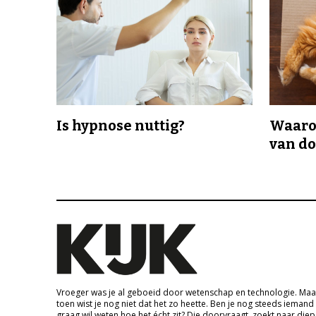
Is hypnose nuttig?
Waaro
van d
Vroeger was je al geboeid door wetenschap en technologie. Maa
toen wist je nog niet dat het zo heette. Ben je nog steeds iemand
graag wil weten hoe het écht zit? Die doorvraagt, zoekt naar die