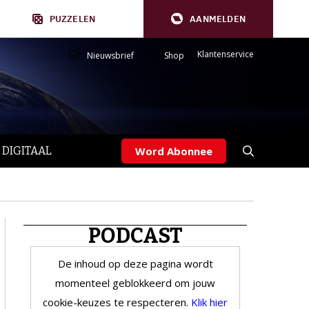
PUZZELEN
AANMELDEN
Klantenservice
Nieuwsbrief
Shop
 DIGITAAL
Word Abonnee
PODCAST
De inhoud op deze pagina wordt
momenteel geblokkeerd om jouw
cookie-keuzes te respecteren.
Klik hier