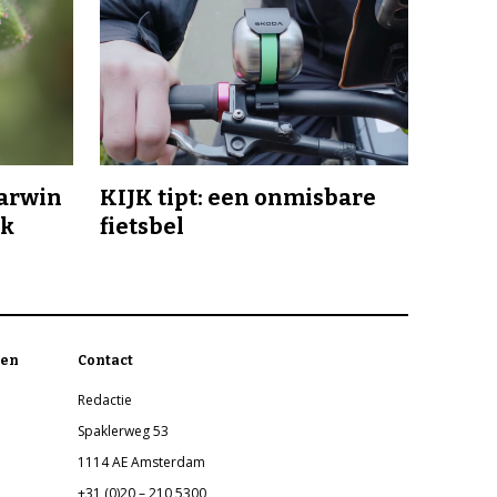
Darwin
KIJK tipt: een onmisbare
jk
fietsbel
en
Contact
Redactie
Spaklerweg 53
1114 AE Amsterdam
+31 (0)20 – 210 5300