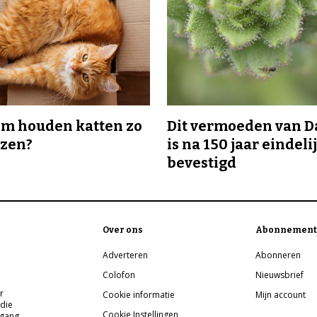
m houden katten zo
Dit vermoeden van 
ozen?
is na 150 jaar eindeli
bevestigd
Over ons
Abonnement
Adverteren
Abonneren
Colofon
Nieuwsbrief
r
Cookie informatie
Mijn account
 die
Cookie Instellingen
pgang