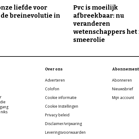
onze liefde voor
Pvc is moeilijk
 de breinevolutie in
afbreekbaar: nu
veranderen
wetenschappers het 
smeerolie
Over ons
Abonnement
Adverteren
Abonneren
Colofon
Nieuwsbrief
r
Cookie informatie
Mijn account
 die
Cookie Instellingen
pgang
 niks
Privacy beleid
Disclaimer/vrijwaring
Leveringsvoorwaarden