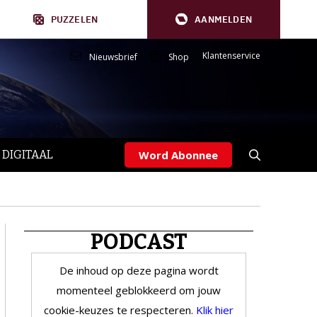
PUZZELEN
AANMELDEN
Klantenservice
Nieuwsbrief
Shop
 DIGITAAL
Word Abonnee
PODCAST
De inhoud op deze pagina wordt
momenteel geblokkeerd om jouw
cookie-keuzes te respecteren.
Klik hier