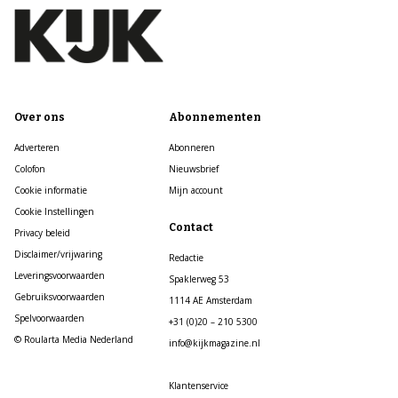
Over ons
Abonnementen
Adverteren
Abonneren
Colofon
Nieuwsbrief
Cookie informatie
Mijn account
Cookie Instellingen
Contact
Privacy beleid
Disclaimer/vrijwaring
Redactie
Leveringsvoorwaarden
Spaklerweg 53
Gebruiksvoorwaarden
1114 AE Amsterdam
Spelvoorwaarden
+31 (0)20 – 210 5300
© Roularta Media Nederland
info@kijkmagazine.nl
Klantenservice