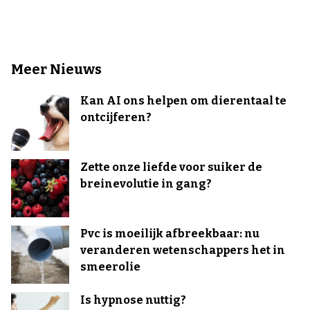
Meer Nieuws
Kan AI ons helpen om dierentaal te
ontcijferen?
Zette onze liefde voor suiker de
breinevolutie in gang?
Pvc is moeilijk afbreekbaar: nu
veranderen wetenschappers het in
smeerolie
Is hypnose nuttig?