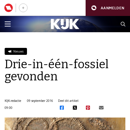
AANMELDEN
Nieuws
Drie-in-één-fossiel
gevonden
KIJK-redactie
09 september 2016
Deel dit artikel:
09:00