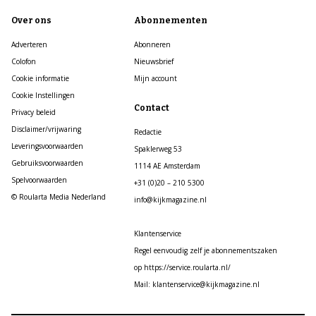
Over ons
Abonnementen
Adverteren
Abonneren
Colofon
Nieuwsbrief
Cookie informatie
Mijn account
Cookie Instellingen
Contact
Privacy beleid
Disclaimer/vrijwaring
Redactie
Leveringsvoorwaarden
Spaklerweg 53
Gebruiksvoorwaarden
1114 AE Amsterdam
Spelvoorwaarden
+31 (0)20 – 210 5300
© Roularta Media Nederland
info@kijkmagazine.nl
Klantenservice
Regel eenvoudig zelf je abonnementszaken
op https://service.roularta.nl/
Mail: klantenservice@kijkmagazine.nl