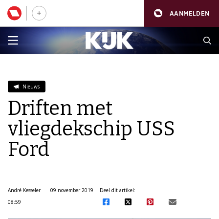
AANMELDEN
Nieuws
Driften met
vliegdekschip USS
Ford
André Kesseler
09 november 2019
Deel dit artikel:
08:59