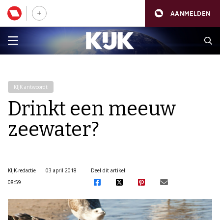
AANMELDEN
KIJK antwoordt
Drinkt een meeuw
zeewater?
KIJK-redactie
03 april 2018
Deel dit artikel:
08:59