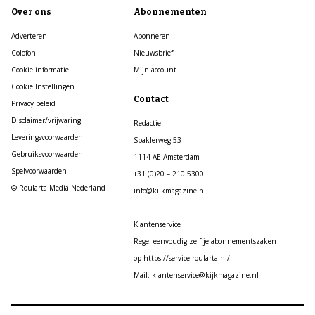
Over ons
Abonnementen
Adverteren
Abonneren
Colofon
Nieuwsbrief
Cookie informatie
Mijn account
Cookie Instellingen
Contact
Privacy beleid
Disclaimer/vrijwaring
Redactie
Leveringsvoorwaarden
Spaklerweg 53
Gebruiksvoorwaarden
1114 AE Amsterdam
Spelvoorwaarden
+31 (0)20 – 210 5300
© Roularta Media Nederland
info@kijkmagazine.nl
Klantenservice
Regel eenvoudig zelf je abonnementszaken
op https://service.roularta.nl/
Mail: klantenservice@kijkmagazine.nl