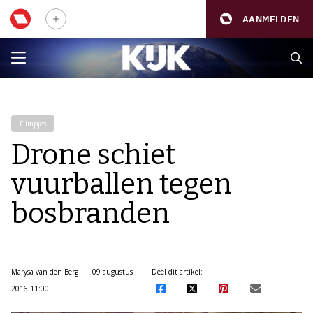
AANMELDEN
Filmpjes
Drone schiet
vuurballen tegen
bosbranden
Marysa van den Berg
09 augustus
Deel dit artikel:
2016 11:00