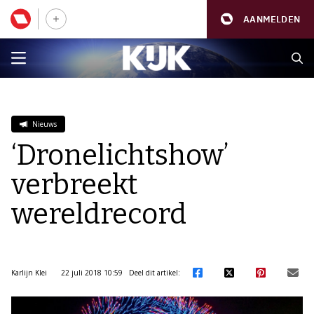
AANMELDEN
Nieuws
‘Dronelichtshow’
verbreekt
wereldrecord
Karlijn Klei
22 juli 2018 10:59
Deel dit artikel: