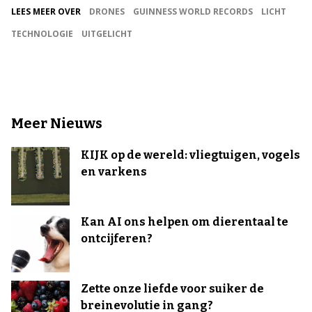
LEES MEER OVER
DRONES
GUINNESS WORLD RECORDS
LICHT
TECHNOLOGIE
UITGELICHT
Meer Nieuws
KIJK op de wereld: vliegtuigen, vogels
en varkens
Kan AI ons helpen om dierentaal te
ontcijferen?
Zette onze liefde voor suiker de
breinevolutie in gang?