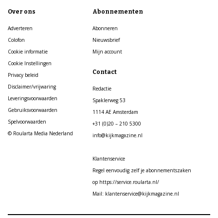
Over ons
Abonnementen
Adverteren
Abonneren
Colofon
Nieuwsbrief
Cookie informatie
Mijn account
Cookie Instellingen
Contact
Privacy beleid
Disclaimer/vrijwaring
Redactie
Leveringsvoorwaarden
Spaklerweg 53
Gebruiksvoorwaarden
1114 AE Amsterdam
Spelvoorwaarden
+31 (0)20 – 210 5300
© Roularta Media Nederland
info@kijkmagazine.nl
Klantenservice
Regel eenvoudig zelf je abonnementszaken
op https://service.roularta.nl/
Mail: klantenservice@kijkmagazine.nl