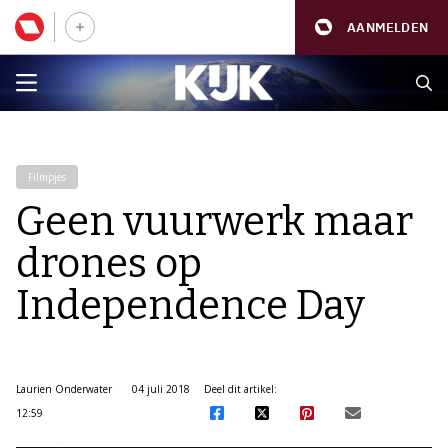
AANMELDEN
Filmpjes
Geen vuurwerk maar
drones op
Independence Day
Laurien Onderwater
04 juli 2018
Deel dit artikel:
12:59