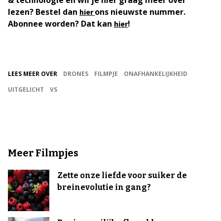
& technologie en wil je hier graag meer over
lezen? Bestel dan
ons nieuwste nummer.
hier
Abonnee worden? Dat kan
!
hier
LEES MEER OVER
DRONES
FILMPJE
ONAFHANKELIJKHEID
UITGELICHT
VS
Meer Filmpjes
Zette onze liefde voor suiker de
breinevolutie in gang?