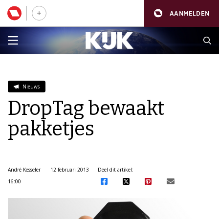
AANMELDEN
Nieuws
DropTag bewaakt
pakketjes
André Kesseler
12 februari 2013
Deel dit artikel:
16:00