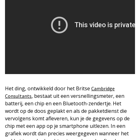
Het ding, ontwikkeld door het Britse
Cambridge
, bestaat uit een versnellingsmeter, een
Consultants
batterij, een chip en een Bluetooth-zendertje. Het
wordt op de doos geplakt en als de pakketdienst die
vervolgens komt afleveren, kun je de gegevens op de
chip met een app op je smartphone uitlezen. In een
grafiek wordt dan precies weergegeven wanneer het