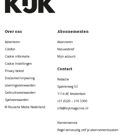
Over ons
Abonnementen
Adverteren
Abonneren
Colofon
Nieuwsbrief
Cookie informatie
Mijn account
Cookie Instellingen
Contact
Privacy beleid
Disclaimer/vrijwaring
Redactie
Leveringsvoorwaarden
Spaklerweg 53
Gebruiksvoorwaarden
1114 AE Amsterdam
Spelvoorwaarden
+31 (0)20 – 210 5300
© Roularta Media Nederland
info@kijkmagazine.nl
Klantenservice
Regel eenvoudig zelf je abonnementszaken