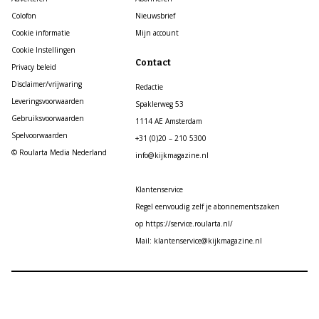
Colofon
Nieuwsbrief
Cookie informatie
Mijn account
Cookie Instellingen
Contact
Privacy beleid
Disclaimer/vrijwaring
Redactie
Leveringsvoorwaarden
Spaklerweg 53
Gebruiksvoorwaarden
1114 AE Amsterdam
Spelvoorwaarden
+31 (0)20 – 210 5300
© Roularta Media Nederland
info@kijkmagazine.nl
Klantenservice
Regel eenvoudig zelf je abonnementszaken
op https://service.roularta.nl/
Mail: klantenservice@kijkmagazine.nl