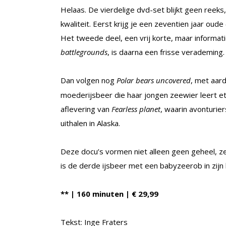
Helaas. De vierdelige dvd-set blijkt geen reek
kwaliteit. Eerst krijg je een zeventien jaar oude 
Het tweede deel, een vrij korte, maar informat
battlegrounds
, is daarna een frisse verademing.
Dan volgen nog
Polar bears uncovered
, met aar
moederijsbeer die haar jongen zeewier leert ete
aflevering van
Fearless planet
, waarin avonturi
uithalen in Alaska.
Deze docu’s vormen niet alleen geen geheel, ze
is de derde ijsbeer met een baby­zeerob in zij
** | 160 minuten | € 29,99
Tekst: Inge Fraters