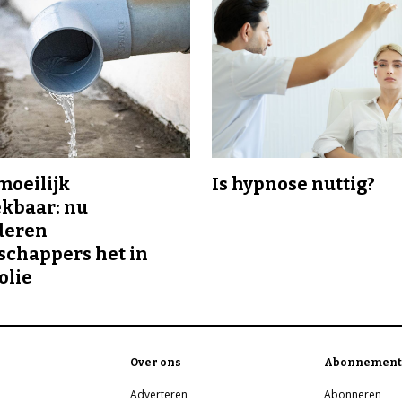
 moeilijk
Is hypnose nuttig?
kbaar: nu
deren
chappers het in
olie
Over ons
Abonnement
Adverteren
Abonneren