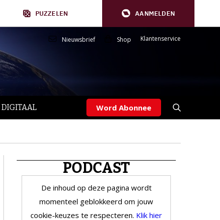
PUZZELEN
AANMELDEN
Klantenservice
Nieuwsbrief
Shop
 DIGITAAL
Word Abonnee
PODCAST
De inhoud op deze pagina wordt
momenteel geblokkeerd om jouw
cookie-keuzes te respecteren.
Klik hier