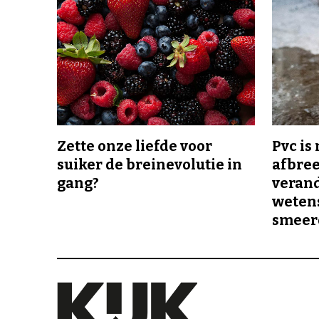
Zette onze liefde voor
Pvc is
suiker de breinevolutie in
afbree
gang?
veran
wetens
smeer