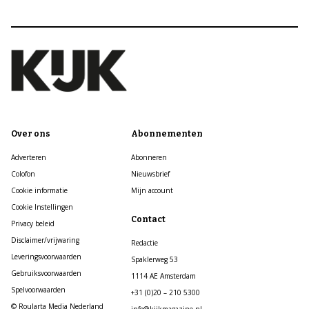
Over ons
Abonnementen
Adverteren
Abonneren
Colofon
Nieuwsbrief
Cookie informatie
Mijn account
Cookie Instellingen
Contact
Privacy beleid
Disclaimer/vrijwaring
Redactie
Leveringsvoorwaarden
Spaklerweg 53
Gebruiksvoorwaarden
1114 AE Amsterdam
Spelvoorwaarden
+31 (0)20 – 210 5300
© Roularta Media Nederland