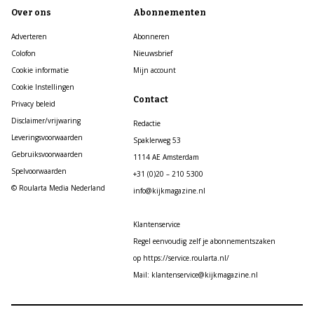
Over ons
Abonnementen
Adverteren
Abonneren
Colofon
Nieuwsbrief
Cookie informatie
Mijn account
Cookie Instellingen
Contact
Privacy beleid
Disclaimer/vrijwaring
Redactie
Leveringsvoorwaarden
Spaklerweg 53
Gebruiksvoorwaarden
1114 AE Amsterdam
Spelvoorwaarden
+31 (0)20 – 210 5300
© Roularta Media Nederland
info@kijkmagazine.nl
Klantenservice
Regel eenvoudig zelf je abonnementszaken
op https://service.roularta.nl/
Mail: klantenservice@kijkmagazine.nl