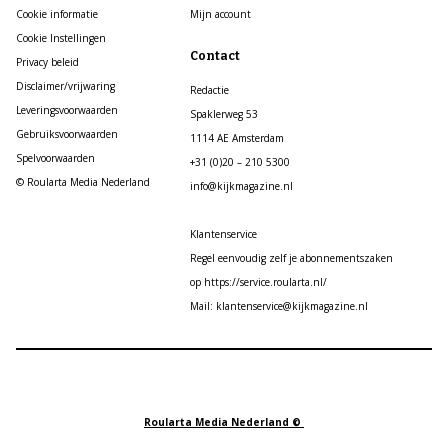
Cookie informatie
Mijn account
Cookie Instellingen
Contact
Privacy beleid
Disclaimer/vrijwaring
Redactie
Leveringsvoorwaarden
Spaklerweg 53
Gebruiksvoorwaarden
1114 AE Amsterdam
Spelvoorwaarden
+31 (0)20 – 210 5300
© Roularta Media Nederland
info@kijkmagazine.nl
Klantenservice
Regel eenvoudig zelf je abonnementszaken
op https://service.roularta.nl/
Mail: klantenservice@kijkmagazine.nl
Roularta Media Nederland ©