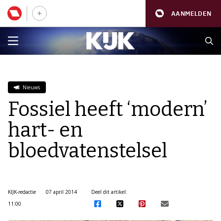
AANMELDEN
Nieuws
Fossiel heeft ‘modern’
hart- en
bloedvatenstelsel
KIJK-redactie
07 april 2014
Deel dit artikel:
11:00