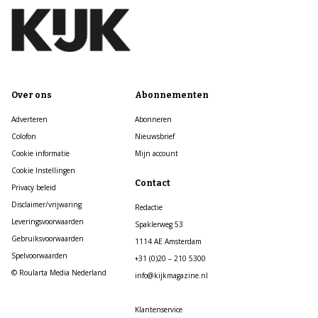
Over ons
Abonnementen
Adverteren
Abonneren
Colofon
Nieuwsbrief
Cookie informatie
Mijn account
Cookie Instellingen
Contact
Privacy beleid
Disclaimer/vrijwaring
Redactie
Leveringsvoorwaarden
Spaklerweg 53
Gebruiksvoorwaarden
1114 AE Amsterdam
Spelvoorwaarden
+31 (0)20 – 210 5300
© Roularta Media Nederland
info@kijkmagazine.nl
Klantenservice