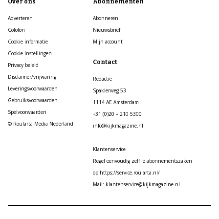
Over ons
Abonnementen
Adverteren
Abonneren
Colofon
Nieuwsbrief
Cookie informatie
Mijn account
Cookie Instellingen
Contact
Privacy beleid
Disclaimer/vrijwaring
Redactie
Leveringsvoorwaarden
Spaklerweg 53
Gebruiksvoorwaarden
1114 AE Amsterdam
Spelvoorwaarden
+31 (0)20 – 210 5300
© Roularta Media Nederland
info@kijkmagazine.nl
Klantenservice
Regel eenvoudig zelf je abonnementszaken
op https://service.roularta.nl/
Mail: klantenservice@kijkmagazine.nl