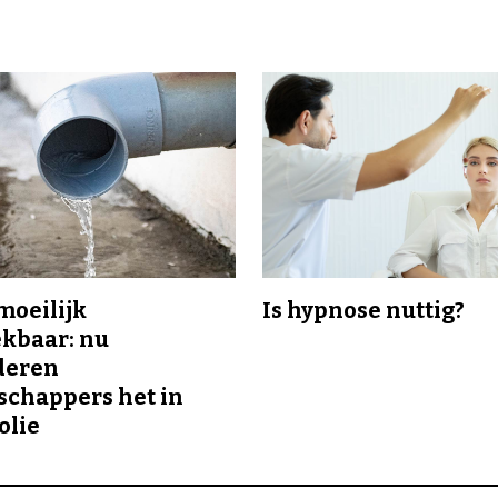
 moeilijk
Is hypnose nuttig?
kbaar: nu
deren
chappers het in
olie