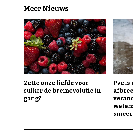
Meer Nieuws
Zette onze liefde voor
Pvc is
suiker de breinevolutie in
afbree
gang?
veran
wetens
smeer