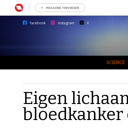
MAGAZINE TOEVOEGEN
facebook
instagram
X
SCIENCE
Eigen lichaam
bloedkanker 