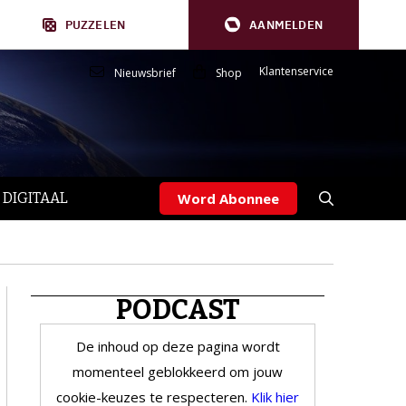
PUZZELEN
AANMELDEN
Klantenservice
Nieuwsbrief
Shop
 DIGITAAL
Word Abonnee
PODCAST
De inhoud op deze pagina wordt
momenteel geblokkeerd om jouw
cookie-keuzes te respecteren.
Klik hier