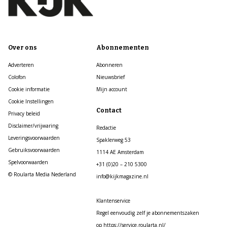
Over ons
Abonnementen
Adverteren
Abonneren
Colofon
Nieuwsbrief
Cookie informatie
Mijn account
Cookie Instellingen
Contact
Privacy beleid
Disclaimer/vrijwaring
Redactie
Leveringsvoorwaarden
Spaklerweg 53
Gebruiksvoorwaarden
1114 AE Amsterdam
Spelvoorwaarden
+31 (0)20 – 210 5300
© Roularta Media Nederland
info@kijkmagazine.nl
Klantenservice
Regel eenvoudig zelf je abonnementszaken
op https://service.roularta.nl/