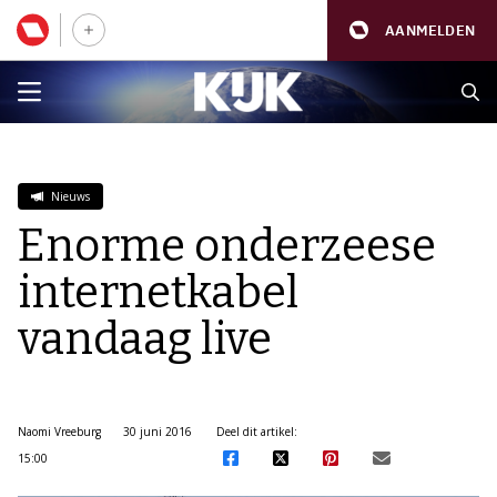
AANMELDEN
Nieuws
Enorme onderzeese
internetkabel
vandaag live
Naomi Vreeburg
30 juni 2016
Deel dit artikel:
15:00