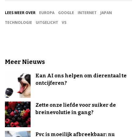
LEES MEER OVER
EUROPA
GOOGLE
INTERNET
JAPAN
TECHNOLOGIE
UITGELICHT
VS
Meer Nieuws
Kan AI ons helpen om dierentaal te
ontcijferen?
Zette onze liefde voor suiker de
breinevolutie in gang?
Pvc is moeilijk afbreekbaar: nu