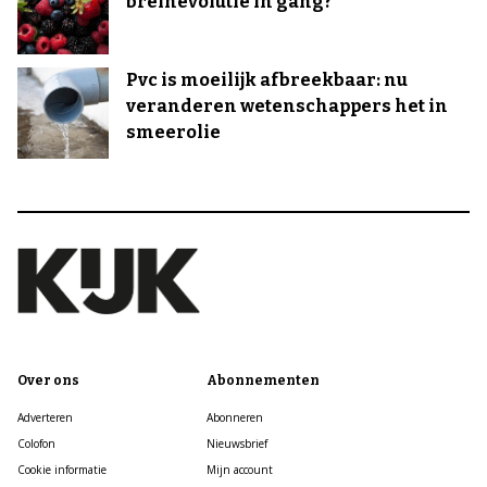
breinevolutie in gang?
Pvc is moeilijk afbreekbaar: nu
veranderen wetenschappers het in
smeerolie
Over ons
Abonnementen
Adverteren
Abonneren
Colofon
Nieuwsbrief
Cookie informatie
Mijn account