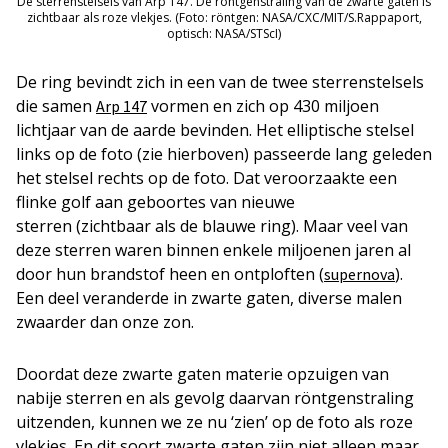
De sterrenstelsels van Arp 147. De röntgenstraling van de zwarte gaten is
zichtbaar als roze vlekjes. (Foto: röntgen: NASA/CXC/MIT/S.Rappaport,
optisch: NASA/STScI)
De ring bevindt zich in een van de twee sterrenstelsels
die samen
vormen en zich op 430 miljoen
Arp 147
lichtjaar van de aarde bevinden. Het elliptische stelsel
links op de foto (zie hierboven) passeerde lang geleden
het stelsel rechts op de foto. Dat veroorzaakte een
flinke golf aan geboortes van nieuwe
sterren (zichtbaar als de blauwe ring). Maar veel van
deze sterren waren binnen enkele miljoenen jaren al
door hun brandstof heen en ontploften (
).
supernova
Een deel veranderde in zwarte gaten, diverse malen
zwaarder dan onze zon.
Doordat deze zwarte gaten materie opzuigen van
nabije sterren en als gevolg daarvan röntgenstraling
uitzenden, kunnen we ze nu ‘zien’ op de foto als roze
vlekjes. En dit soort zwarte gaten zijn niet alleen maar