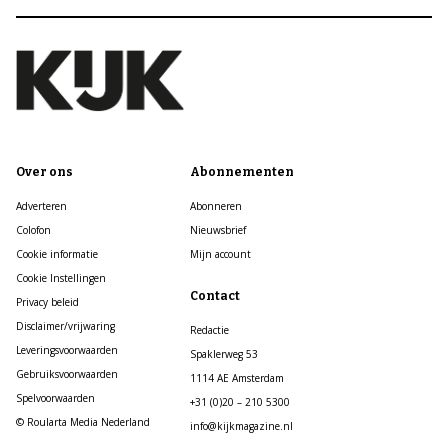
Over ons
Abonnementen
Adverteren
Abonneren
Colofon
Nieuwsbrief
Cookie informatie
Mijn account
Cookie Instellingen
Contact
Privacy beleid
Disclaimer/vrijwaring
Redactie
Leveringsvoorwaarden
Spaklerweg 53
Gebruiksvoorwaarden
1114 AE Amsterdam
Spelvoorwaarden
+31 (0)20 – 210 5300
© Roularta Media Nederland
info@kijkmagazine.nl