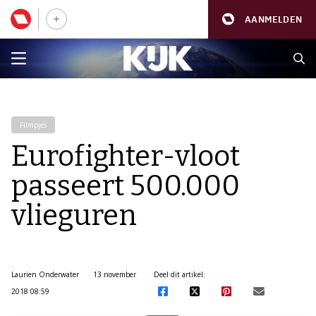
AANMELDEN
Filmpjes
Eurofighter-vloot
passeert 500.000
vlieguren
Laurien Onderwater
13 november
Deel dit artikel:
2018 08:59