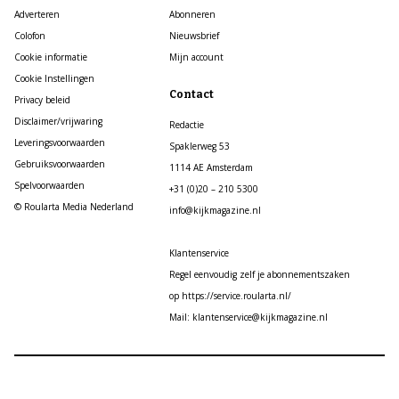
Adverteren
Abonneren
Colofon
Nieuwsbrief
Cookie informatie
Mijn account
Cookie Instellingen
Contact
Privacy beleid
Disclaimer/vrijwaring
Redactie
Leveringsvoorwaarden
Spaklerweg 53
Gebruiksvoorwaarden
1114 AE Amsterdam
Spelvoorwaarden
+31 (0)20 – 210 5300
© Roularta Media Nederland
info@kijkmagazine.nl
Klantenservice
Regel eenvoudig zelf je abonnementszaken
op https://service.roularta.nl/
Mail: klantenservice@kijkmagazine.nl