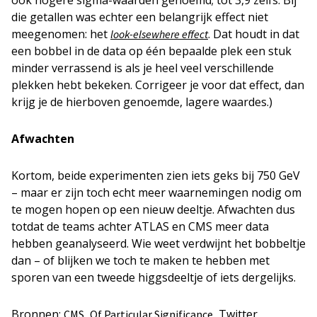
ook hogere sigma-waarden genoemd; tot 3,9 zelfs. Bij
die getallen was echter een belangrijk effect niet
meegenomen: het
. Dat houdt in dat
look-elsewhere effect
een bobbel in de data op één bepaalde plek een stuk
minder verrassend is als je heel veel verschillende
plekken hebt bekeken. Corrigeer je voor dat effect, dan
krijg je de hierboven genoemde, lagere waardes.)
Afwachten
Kortom, beide experimenten zien iets geks bij 750 GeV
– maar er zijn toch echt meer waarnemingen nodig om
te mogen hopen op een nieuw deeltje. Afwachten dus
totdat de teams achter ATLAS en CMS meer data
hebben geanalyseerd. Wie weet verdwijnt het bobbeltje
dan – of blijken we toch te maken te hebben met
sporen van een tweede higgsdeeltje of iets dergelijks.
Bronnen:
,
, Twitter
CMS
Of Particular Significance