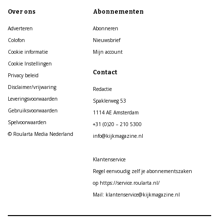
Over ons
Abonnementen
Adverteren
Abonneren
Colofon
Nieuwsbrief
Cookie informatie
Mijn account
Cookie Instellingen
Contact
Privacy beleid
Disclaimer/vrijwaring
Redactie
Leveringsvoorwaarden
Spaklerweg 53
Gebruiksvoorwaarden
1114 AE Amsterdam
Spelvoorwaarden
+31 (0)20 – 210 5300
© Roularta Media Nederland
info@kijkmagazine.nl
Klantenservice
Regel eenvoudig zelf je abonnementszaken
op https://service.roularta.nl/
Mail: klantenservice@kijkmagazine.nl