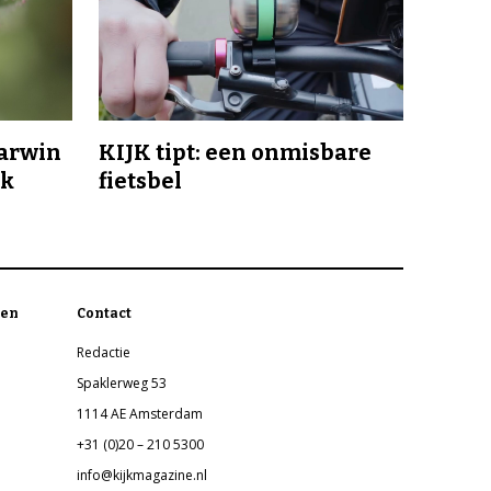
Darwin
KIJK tipt: een onmisbare
jk
fietsbel
en
Contact
Redactie
Spaklerweg 53
1114 AE Amsterdam
+31 (0)20 – 210 5300
info@kijkmagazine.nl