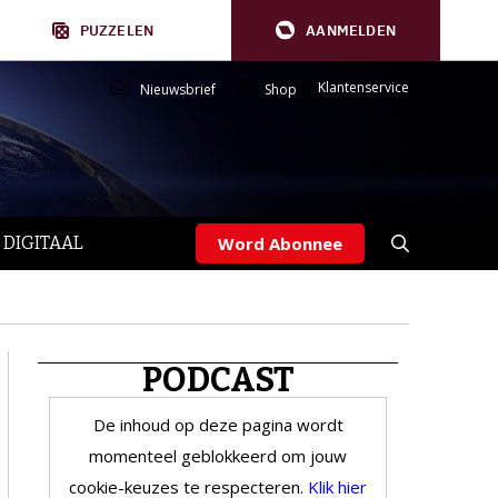
PUZZELEN
AANMELDEN
Klantenservice
Nieuwsbrief
Shop
 DIGITAAL
Word Abonnee
PODCAST
De inhoud op deze pagina wordt
momenteel geblokkeerd om jouw
cookie-keuzes te respecteren.
Klik hier