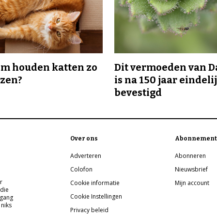
m houden katten zo
Dit vermoeden van 
ozen?
is na 150 jaar eindeli
bevestigd
Over ons
Abonnement
Adverteren
Abonneren
Colofon
Nieuwsbrief
r
Cookie informatie
Mijn account
 die
Cookie Instellingen
pgang
 niks
Privacy beleid