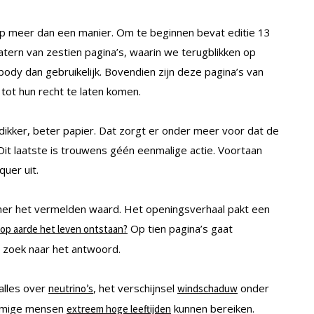
op meer dan een manier. Om te beginnen bevat editie 13
atern van zestien pagina’s, waarin we terugblikken op
 body dan gebruikelijk. Bovendien zijn deze pagina’s van
 tot hun recht te laten komen.
 dikker, beter papier. Dat zorgt er onder meer voor dat de
 Dit laatste is trouwens géén eenmalige actie. Voortaan
quer uit.
nummer het vermelden waard. Het openingsverhaal pakt een
Op tien pagina’s gaat
 op aarde het leven ontstaan?
 zoek naar het antwoord.
alles over
, het verschijnsel
onder
neutrino’s
windschaduw
ommige mensen
kunnen bereiken.
extreem hoge leeftijden