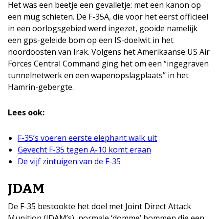
Het was een beetje een gevalletje: met een kanon op
een mug schieten. De F-35A, die voor het eerst officieel
in een oorlogsgebied werd ingezet, gooide namelijk
een gps-geleide bom op een IS-doelwit in het
noordoosten van Irak. Volgens het Amerikaanse US Air
Forces Central Command ging het om een “ingegraven
tunnelnetwerk en een wapenopslagplaats” in het
Hamrin-gebergte.
Lees ook:
F-35’s voeren eerste elephant walk uit
Gevecht F-35 tegen A-10 komt eraan
De vijf zintuigen van de F-35
JDAM
De F-35 bestookte het doel met Joint Direct Attack
Munition (JDAM’s), normale ‘domme’ bommen die een