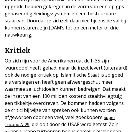
upgrade hebben gekregen in de vorm van een op gps
gebaseerd geleidingssysteem en een bestuurbare
staartvin. Doordat ze zichzelf daarmee tijdens de val bij
kunnen sturen, zijn JDAM’s tot op een meter of drie
nauwkeurig.
Kritiek
Op zich fijn voor de Amerikanen dat de F-35 zijn
‘vuurdoop’ heeft gehad, maar de inzet levert (uiteraard)
ook de nodige kritiek op. Islamitische Staat is zo goed
als verslagen en heeft geen afweergeschut meer
waarmee ze luchtdoelen kunnen bedreigen. Dat maakt
de inzet van een 100 miljoen kostend stealthvliegtuig
een tikkeltje overdreven. De bommen hadden volgens
de critici bij wijze van spreken ook kunnen worden
afgeworpen door een veel, veel goedkopere
Super
, die ooit door de USAF werd getest. Zo’n
Tucano A-29
Super Tucano turboprop heb je namelijk al voor een