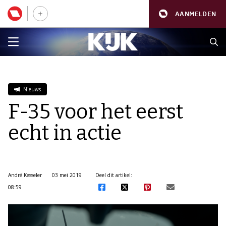
AANMELDEN
Nieuws
F-35 voor het eerst
echt in actie
André Kesseler
03 mei 2019
Deel dit artikel:
08:59