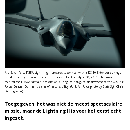
A U.S. Air Force F-35A Lightning II prepares to connect with a KC-10 Extender during an
aerial refueling mission above an undisclosed location, April 30, 2019. The mission
marked the F-35A's first air interdiction during its inaugural deployment to the U.S. Air
Forces Central Command's area of responsibility. (U.S. Air Force photo by Staff Sgt. Chris
Drzazgowski)
Toegegeven, het was niet de meest spectaculaire
missie, maar de Lightning II is voor het eerst echt
ingezet.