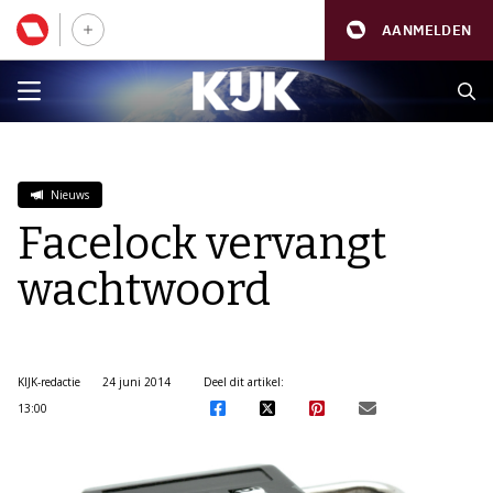
AANMELDEN
Nieuws
Facelock vervangt
wachtwoord
KIJK-redactie
24 juni 2014
Deel dit artikel:
13:00