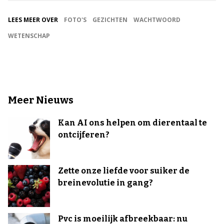
LEES MEER OVER
FOTO'S
GEZICHTEN
WACHTWOORD
WETENSCHAP
Meer Nieuws
Kan AI ons helpen om dierentaal te
ontcijferen?
Zette onze liefde voor suiker de
breinevolutie in gang?
Pvc is moeilijk afbreekbaar: nu