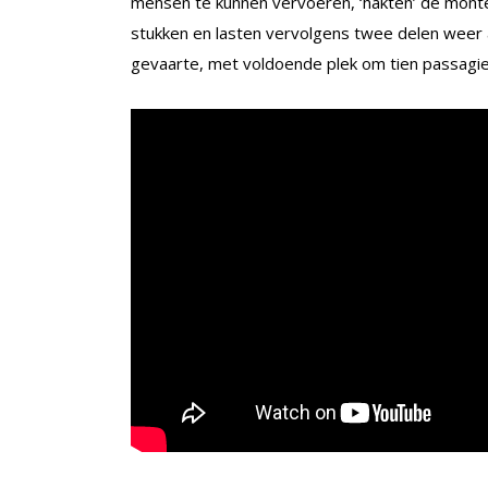
mensen te kunnen vervoeren, ‘hakten’ de monte
stukken en lasten vervolgens twee delen weer a
gevaarte, met voldoende plek om tien passagie