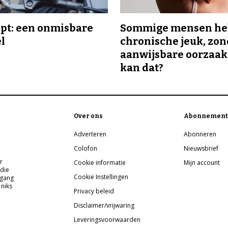
ipt: een onmisbare
Sommige mensen h
el
chronische jeuk, zo
aanwijsbare oorzaak
kan dat?
Over ons
Abonnement
Adverteren
Abonneren
Colofon
Nieuwsbrief
r
Cookie informatie
Mijn account
 die
Cookie Instellingen
pgang
 niks
Privacy beleid
Disclaimer/vrijwaring
Leveringsvoorwaarden