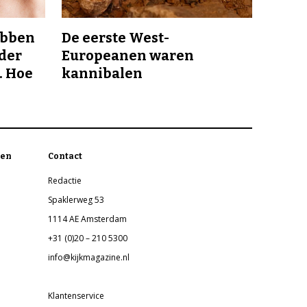
ebben
De eerste West-
nder
Europeanen waren
. Hoe
kannibalen
en
Contact
Redactie
Spaklerweg 53
1114 AE Amsterdam
+31 (0)20 – 210 5300
info@kijkmagazine.nl
Klantenservice