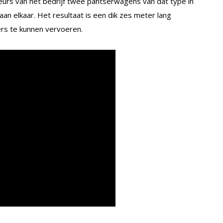
urs van het bedrijf twee pantserwagens van dat type in
an elkaar. Het resultaat is een dik zes meter lang
rs te kunnen vervoeren.