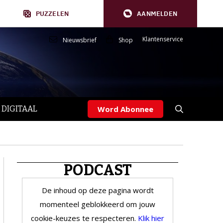
PUZZELEN
AANMELDEN
Klantenservice
Nieuwsbrief
Shop
 DIGITAAL
Word Abonnee
PODCAST
De inhoud op deze pagina wordt
momenteel geblokkeerd om jouw
cookie-keuzes te respecteren.
Klik hier